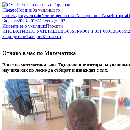
Начало
Новини
За училището
Прием
Документи
▶
Училищен състав
Материална база
История
П
Бюджет
2023-2026
Услуги
До 2022г.
Иновативно училище
Проекти
ИНОВАТИВНО УЧИЛИЩЕ
BG05SFPR001-1.001-0001
BG05M2O
За родители
Галерия
Контакти
Отново в час по Математика
В час по математика г-жа Тодорова презентира на учениците
научиха как по-лесно да събират и изваждат с тях.