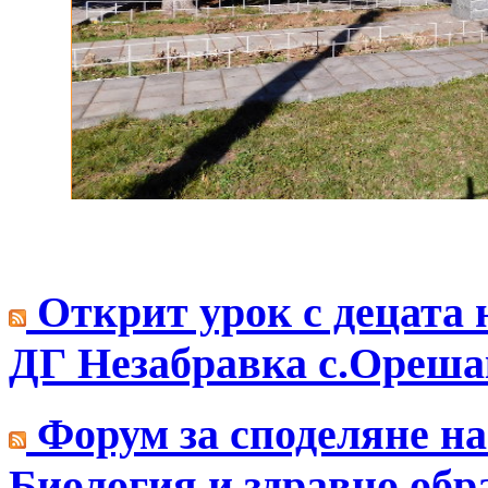
Открит урок с децата 
ДГ Незабравка с.Ореша
Форум за споделяне на
Биология и здравно обр