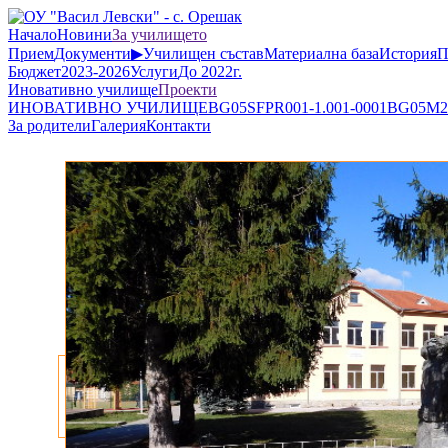
Начало
Новини
За училището
Прием
Документи
▶
Училищен състав
Материална база
История
П
Бюджет
2023-2026
Услуги
До 2022г.
Иновативно училище
Проекти
ИНОВАТИВНО УЧИЛИЩЕ
BG05SFPR001-1.001-0001
BG05M2O
За родители
Галерия
Контакти