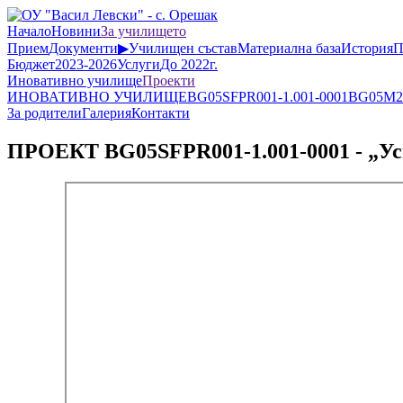
Начало
Новини
За училището
Прием
Документи
▶
Училищен състав
Материална база
История
П
Бюджет
2023-2026
Услуги
До 2022г.
Иновативно училище
Проекти
ИНОВАТИВНО УЧИЛИЩЕ
BG05SFPR001-1.001-0001
BG05M2O
За родители
Галерия
Контакти
ПРОЕКТ BG05SFPR001-1.001-0001 - „Усп